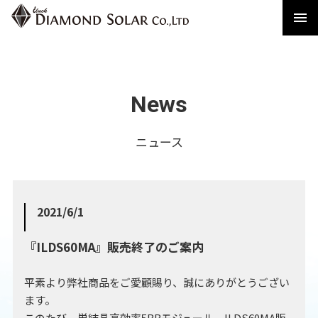
メニ
News
2021/6/1
『ILDS60MA』販売終了のご案内
平素より弊社商品をご愛顧賜り、誠にありがとうござい
ます。
このたび、単結晶高効率5BBモジュール ILDS60MA販